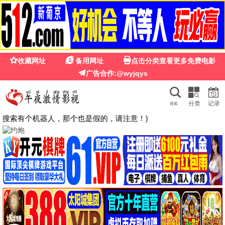
速播影院影视剧免费观看·免费看
速播影院影视剧免费观看 · 免费高清在线看
全网热播
极速播放
每张海报孤品唯一
最新电影、热播剧集、综艺动漫，
速播影院影视剧免费观看永久免费·
高清秒播
，每日更新海量片库，畅享视听盛宴！
🔥 最新高清电影·首发推荐
速播