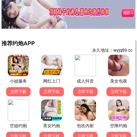
周处除三害
必看神作
最新
阮经天·暴力美学年度神作·4K高清 · 2024
9.9
动作
速播影院影视剧免费观看·免费高清
速播
流浪地球3
视效炸裂
最新
国产科幻巅峰·宇宙冒险·视觉盛宴 · 2025
9.8
科幻