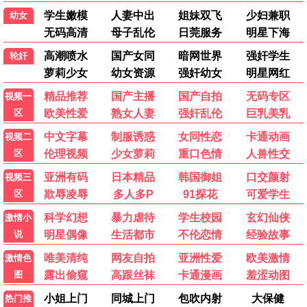
速播
维和防暴队
燃爆热血
最新
黄景瑜王一博·中国维和警察 · 2024
9.5
动作
速播影院影视剧免费观看·免费高清
速播