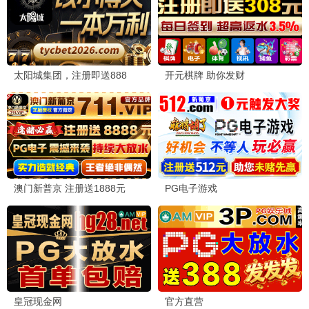
周处除三害
必看
阮经天·暴力美学年度神作 · 2024
9.9
动作
速播影院影视剧免费观看·免费高清
📺 热播剧集·必追好剧
速播