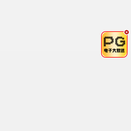
03:12
周处除三害
阮经天礼堂大开杀戒，暴力美学巅峰
02:48
飞驰人生2
巴音布鲁克终极决战，赛车飞驰