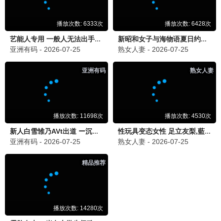
速播
与凤行
高甜
赵丽颖林更新·仙侠虐恋 · 2024
9.6
古装
速播影院影视剧免费观看·免费高清
速播