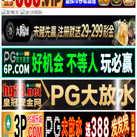
九龙城寨之围城
港片复兴
最新
古天乐·港式动作巅峰·热血格斗 · 2024
9.6
动作
速播影院影视剧免费观看·免费高清
速播