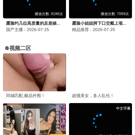
歌手2024
现象级
直播竞演·国际阵容 · 2024
9.6
音乐
速播影院影视剧免费观看·免费高清
速播
乘风2024
热度第一
姐姐舞台·女性力量 · 2024
9.3
真人秀
速播影院影视剧免费观看·免费高清