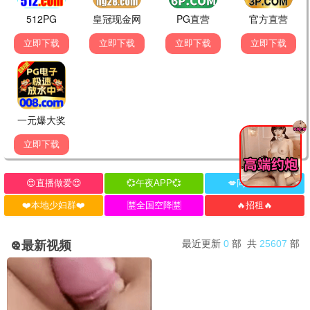
速播
飞驰人生2
笑泪交织
沈腾韩寒·赛车喜剧 · 2024
9.6
喜剧
速播影院影视剧免费观看·免费高清
速播