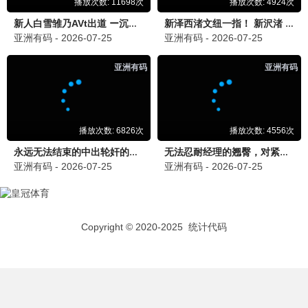
咒术回战
热血
五条悟·高燃战斗 · 2024
9.8
日漫
速播影院影视剧免费观看·免费高清
速播
仙逆
口碑神作
王林修真·高能改编 · 2024
9.5
玄幻
速播影院影视剧免费观看·免费高清