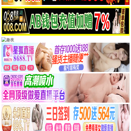
周处除三害
必看神作
最新
阮经天·暴力美学年度神作·4K高清 · 2024
9.9
动作
速播影院影视剧免费观看·免费高清
速播
我们一起摇太阳
口碑黑马
最新