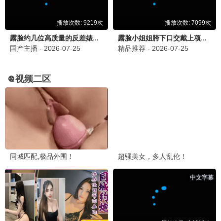
速播影院影视剧免费观看·免费高清
🎤 热门综艺·下饭神器
速播
哈哈哈哈哈4
国民综艺
五哈旅行团·解压 · 2024
9.1
真人秀
速播影院影视剧免费观看·免费高清