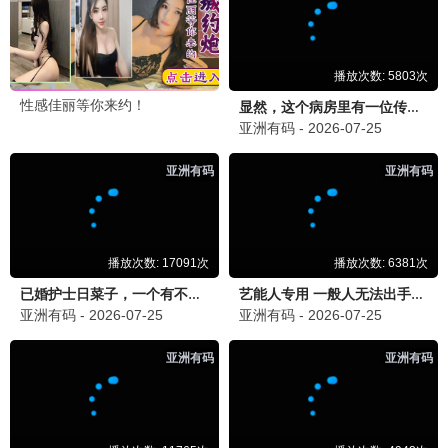
乘风2024
热度第一
姐姐舞台·女性力量 · 2024
9.3
真人秀
速播影院影视剧免费观看·免费高清
🐉 热门动漫·热血必追
速播