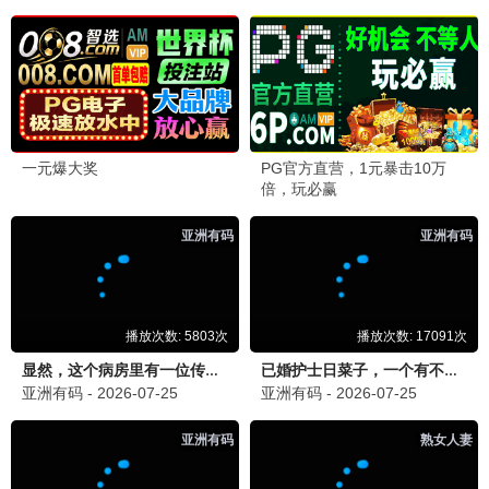
速播影院影视剧免费观看·免费高清
📺 热播剧集·必追好剧
速播
大江大河3
正午阳光
王凯·时代史诗终章 · 2024
9.4
年代
速播影院影视剧免费观看·免费高清