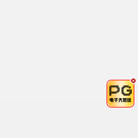
02:35
热辣滚烫
贾玲拳击擂台高燃时刻，热血沸腾！
03:12
周处除三害
阮经天礼堂大开杀戒，暴力美学巅峰