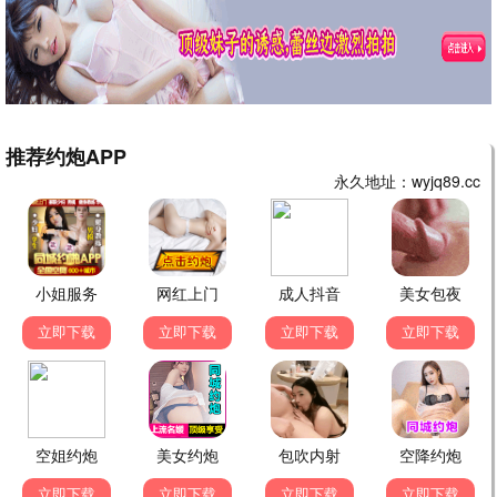
流浪地球3
视效炸裂
最新
国产科幻巅峰·宇宙冒险·视觉盛宴 · 2025
9.8
科幻
速播影院影视剧免费观看·免费高清
速播
第二十条
社会派
最新
张艺谋·法理人情·现实主义力作 · 2024
9.5
剧情