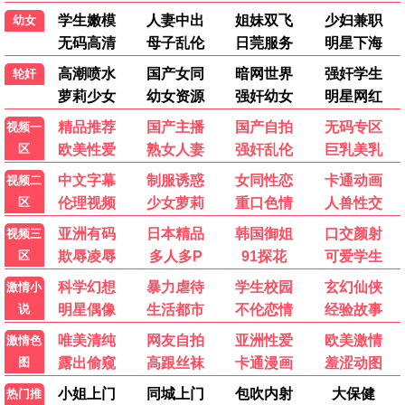
速播
维和防暴队
燃爆热血
最新
黄景瑜王一博·中国维和警察 · 2024
9.5
动作
速播影院影视剧免费观看·免费高清
速播