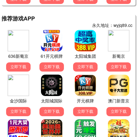
速播影院影视剧免费观看·免费高清
🔥 热映大片·高分电影
速播
第二十条
社会派
张艺谋·法理人情 · 2024
9.5
剧情
速播影院影视剧免费观看·免费高清