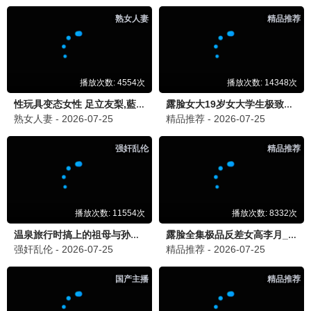
追风者
热血
王一博李沁·民国谍战 · 2024
9.5
谍战
速播影院影视剧免费观看·免费高清
速播
南来北往
热播
白敬亭·铁路刑警群像 · 2024
9.3
刑侦